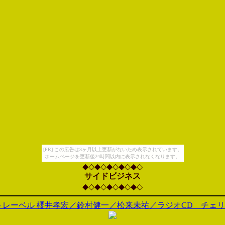
[PR] この広告は3ヶ月以上更新がないため表示されています。
ホームページを更新後24時間以内に表示されなくなります。
◆◇◆◇◆◇◆◇◆◇
サイドビジネス
◆◇◆◇◆◇◆◇◆◇
レーベル 櫻井孝宏／鈴村健一／松来未祐／ラジオCD チェリー