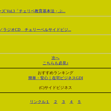
Vol.3「チェリベ教育基本法・ぶ...
ラジオCD チェリーベルサイドビジ...
次へ
こちらも必見♪
おすすめランキング
簡単・安心｜在宅ビジネスGDI
(C)サイドビジネス
リンクル１
２
３
４
５