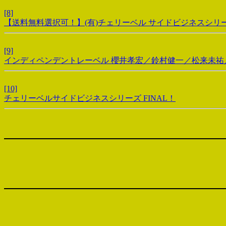
[8]
【送料無料選択可！】(有)チェリーベル サイドビジネスシリーズ 
[9]
インディペンデントレーベル 櫻井孝宏／鈴村健一／松来未祐／
[10]
チェリーベルサイドビジネスシリーズ FINAL！