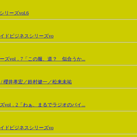
ーズvol.6
イドビジネスシリーズvo
vol．7「この服、道？ 似合うか...
 / 櫻井孝宏／鈴村健一／松来未祐
ol．2「わぁ、まるでラジオのバイ...
イドビジネスシリーズvo