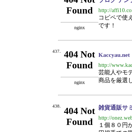
http://affi10.c
コピペで使
です！
437.
Kaccyau
http://www.kac
芸能人やモ
商品を厳選
438.
雑貨通販サ
http://onez.we
１個８０円