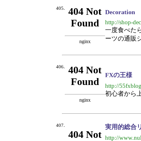
405.
Decoration
http://shop-dec
一度食べた
ーツの通販
406.
FXの王様
http://55fxblo
初心者から
407.
実用的総合
http://www.nul