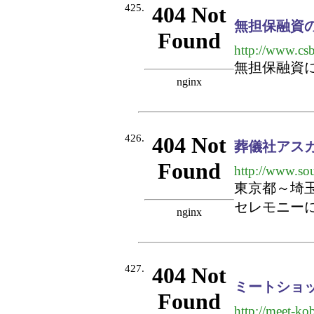
425.
無担保融資
http://www.cs
無担保融資
426.
葬儀社アス
http://www.sou
東京都～埼
セレモニー
427.
ミートショッ
http://meet-ko