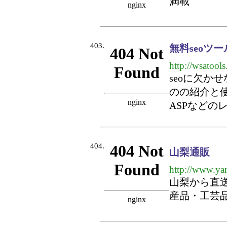
満載
403.
無料seoツー
http://wsatool
seoに欠か
のの紹介と
ASPなどの
404.
山梨通販
http://www.ya
山梨から直
産品・工芸