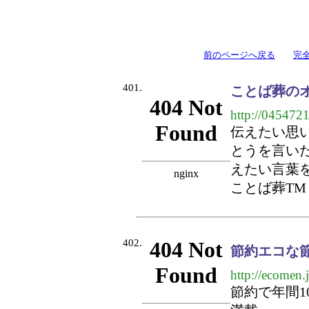
前のページへ戻る
完
401.
ことば葬の
http://045472
伝えたい思
とうを言い
えたい言葉
ことば葬TM / T
402.
節約エコな
http://ecomen.j
節約で年間1