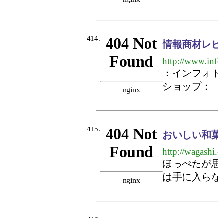
414.
情報商材レ
http://www.inf
：インフォ
ショップ：
415.
おいしい和
http://wagashi
ほっぺたが
は手に入ら