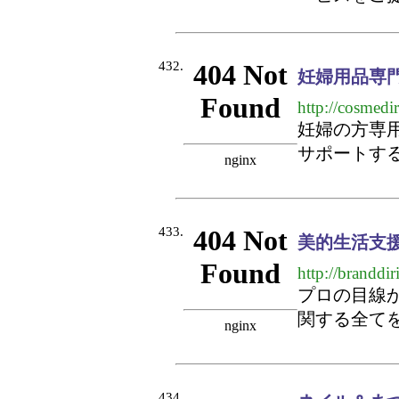
432.
妊婦用品専
http://cosmedir
妊婦の方専
サポートす
433.
美的生活支援d
http://branddir
プロの目線
関する全て
434.