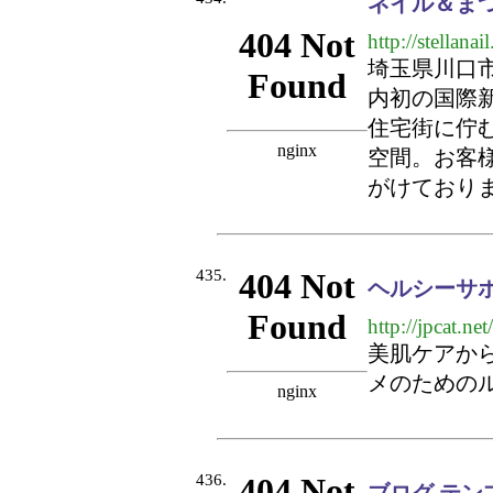
ネイル＆まつ
http://stellana
埼玉県川口
内初の国際
住宅街に佇
空間。お客
がけており
435.
ヘルシーサポ
http://jpcat.net
美肌ケアか
メのためのル
436.
ブログ テン