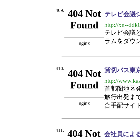
409.
テレビ会議
http://xn--dd
テレビ会議
ラムをダウ
410.
貸切バス東
http://www.kas
首都圏地区
旅行出発ま
合手配サイ
411.
会社員によ