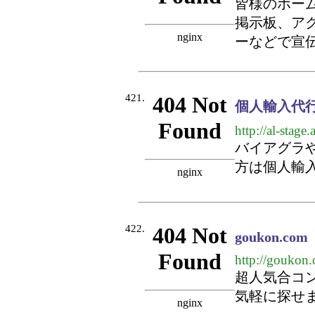
皆様のホー
掲示板、ア
ーなどで宣
421.
個人輸入代行 α
http://al-stage.a
バイアグラ
方は個人輸入代
422.
goukon.com
http://goukon.
超人気合コ
気軽に探せ