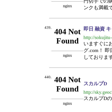
円切手での
ンクも満載
439.
即日 融資 
http://sokujitu
いますぐにお
グ.com！
しておりま
440.
スカルプD
http://sky.geoc
スカルプD